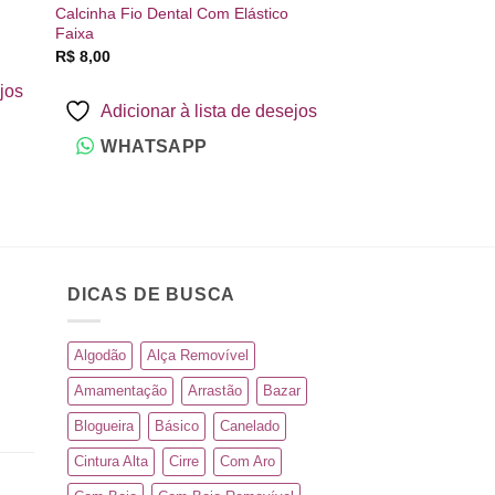
Calcinha Fio Dental Com Elástico
Conjunto Tule Borda
Faixa
R$
30,00
R$
8,00
ejos
Adicionar à 
Adicionar à lista de desejos
WHATSAP
WHATSAPP
DICAS DE BUSCA
Algodão
Alça Removível
Amamentação
Arrastão
Bazar
Blogueira
Básico
Canelado
Cintura Alta
Cirre
Com Aro