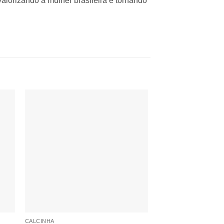
alorizando a mulher brasileira e tornando
nar
Adicionar
 de
à lista de
os
desejos
CALCINHA
CONJUNTO