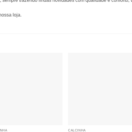
 sempre trazendo lindas novidades com qualidade e conforto, v
nossa loja.
Adicionar
Adicio
à lista de
à lista
desejos
desej
INHA
CALCINHA