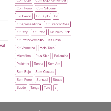
Com Bojo
Com Bojo Removível
Com Forro
Com Silicone
Fio Dental
Fio Duplo
kit
Kit Apressadinha
Kit Branco/Rosa
Kit Izzy
Kit Preto
Kit Preto/Pink
Kit Preto/Vermelho
Kit Rosa
val
Kit Vermelho
Meia Taça
Microfibra
Plus Size
Poliamida
Poliéster
Renda
Sem Aro
Sem Bojo
Sem Costura
Sem Ferro
Sensual
Strass
Suede
Tanga
Tule
z