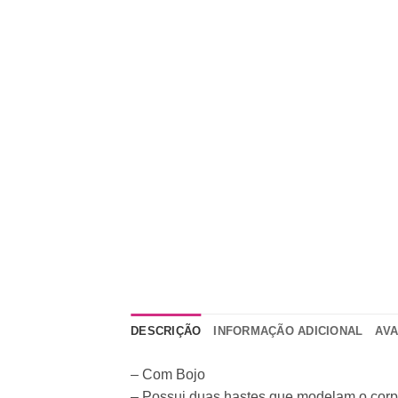
DESCRIÇÃO
INFORMAÇÃO ADICIONAL
AVA
– Com Bojo
– Possui duas hastes que modelam o cor