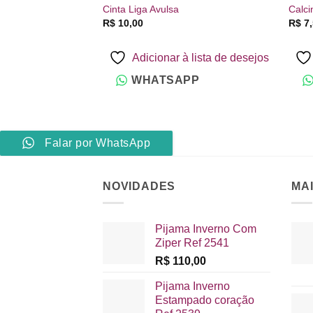
Cinta Liga Avulsa
Calc
R$
10,00
R$
7,
Adicionar à lista de desejos
WHATSAPP
Falar por WhatsApp
NOVIDADES
MA
Pijama Inverno Com
Ziper Ref 2541
R$
110,00
Pijama Inverno
Estampado coração