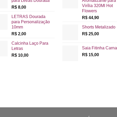
para Letras Dourada
Aromatizante para
Virília 320Ml Hot
R$
8,00
Flowers
LETRAS Dourada
R$
44,90
para Personalização
10mm
Shorts Metalizado
R$
2,00
R$
25,00
Calcinha Laço Para
Saia Fitinha Carna
Letras
R$
15,00
R$
10,00