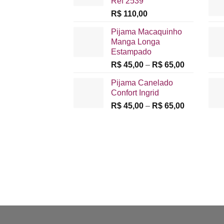
Ref 2539
R$
110,00
Pijama Macaquinho
Manga Longa
Estampado
Faixa
R$
45,00
–
R$
65,00
de
Pijama Canelado
preço:
Confort Ingrid
R$ 45,00
Faixa
R$
45,00
–
R$
65,00
através
de
R$ 65,00
preço:
R$ 45,00
através
R$ 65,00