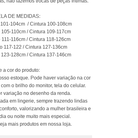
s, não fazemos trocas de peças íntimas.
LA DE MEDIDAS:
 101-104cm / Cintura 100-108cm
 105-110cm / Cintura 109-117cm
 111-116cm / Cintura 118-126cm
o 117-122 / Cintura 127-136cm
 123-128cm / Cintura 137-146cm
 a cor do produto:
osso estoque. Pode haver variação na cor
com o brilho do monitor, tela do celular.
 variação no desenho da renda.
ada em lingerie, sempre trazendo lindas
nforto, valorizando a mulher brasileira e
dia ou noite muito mais especial.
 veja mais produtos em nossa loja.