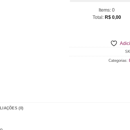
Items
:
0
Total
:
R$ 0,00
0
Items.
Your
Adici
total
is
S
R$ 0,00
Categorias:
LIAÇÕES (0)
po