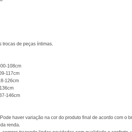
 trocas de peças íntimas.
 100-108cm
109-117cm
118-126cm
7-136cm
137-146cm
ode haver variação na cor do produto final de acordo com o bril
da renda.