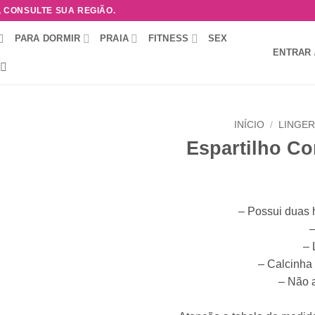
, CONSULTE SUA REGIÃO.
PARA DORMIR
PRAIA
FITNESS
SEX
ENTRAR 
INÍCIO
/
LINGER
Espartilho Co
Adicionar
à lista de
desejos
– Possui duas 
–
– 
– Calcinha
– Não 