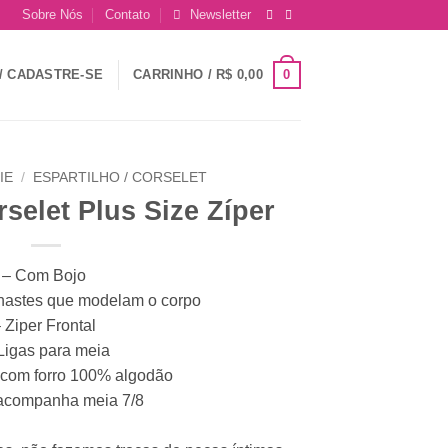
Sobre Nós
Contato
Newsletter
0
/ CADASTRE-SE
CARRINHO /
R$
0,00
IE
/
ESPARTILHO / CORSELET
rselet Plus Size Zíper
– Com Bojo
hastes que modelam o corpo
 Ziper Frontal
Ligas para meia
 com forro 100% algodão
acompanha meia 7/8