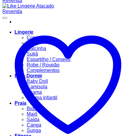
Lingerie
Conjuntos
Body
Calcinha
Sutiã
Espartilho / Corselet
Robe / Roupão
Complementos
Para Dormir
Baby Doll
Camisola
Pijama
Pijama Infantil
Praia
Biquíni
Maiô
Saída
Canga
Sunga
Fitness