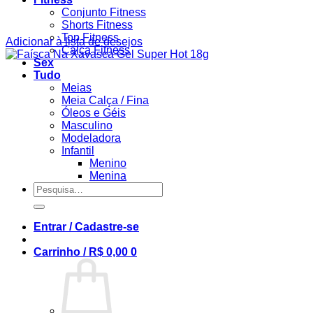
Conjunto Fitness
Shorts Fitness
Top Fitness
Adicionar à lista de desejos
Calça Fitness
Sex
Tudo
Meias
Meia Calça / Fina
Óleos e Géis
Masculino
Modeladora
Infantil
Menino
Menina
Pesquisar
por:
Entrar / Cadastre-se
Carrinho /
R$
0,00
0