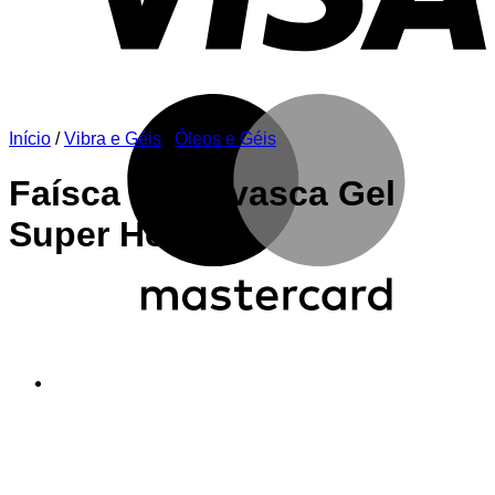
M
Início
/
Vibra e Géis
/
Óleos e Géis
Faísca Na Xavasca Gel
Super Hot 18g