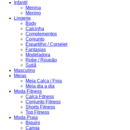
Infantil
Menina
Menino
Lingerie
Body
Calcinha
Complementos
Conjunto
Espartilho / Corselet
Fantasias
Modeladora
Robe / Roupão
Sutiã
Masculino
Meias
Meia Calça / Fina
Meia dia a dia
Moda Fitness
Calça Fitness
Conjunto Fitness
Shorts Fitness
Top Fitness
Moda Praia
Biquíni
Canga