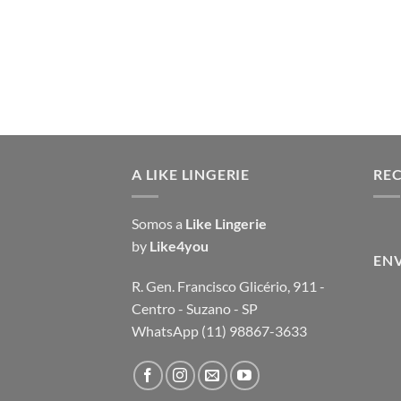
R$ 45,00
através
R$ 65,00
A LIKE LINGERIE
RE
Somos a
Like Lingerie
by
Like4you
EN
R. Gen. Francisco Glicério, 911 -
Centro - Suzano - SP
WhatsApp (11) 98867-3633