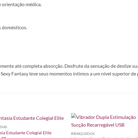
e orientação médica.
s domésticos.
emente até completa absorção. Desfrute da sensação de deslize sua
 Sexy Fantasy leve seus momentos íntimos a um nível superior de 
SIAS
Adicionar
Adicio
sia Estudante Colegial Elite
BRINQUEDOS
à lista de
à lista