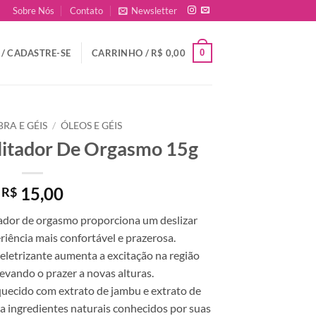
Sobre Nós
Contato
Newsletter
0
/ CADASTRE-SE
CARRINHO /
R$
0,00
BRA E GÉIS
/
ÓLEOS E GÉIS
ilitador De Orgasmo 15g
15,00
R$
itador de orgasmo proporciona um deslizar
riência mais confortável e prazerosa.
 eletrizante aumenta a excitação na região
levando o prazer a novas alturas.
quecido com extrato de jambu e extrato de
na ingredientes naturais conhecidos por suas