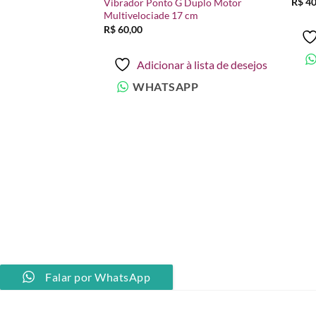
R$
40
Vibrador Ponto G Duplo Motor
desejos
desejos
Multivelociade 17 cm
R$
60,00
Adicionar à lista de desejos
WHATSAPP
rinha com Sucção
à lista de desejos
PP
Falar por WhatsApp