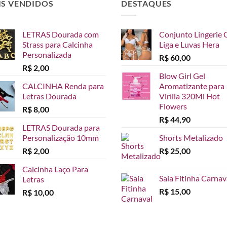
IS VENDIDOS
DESTAQUES
LETRAS Dourada com
Conjunto Lingerie 
Strass para Calcinha
Liga e Luvas Hera
Personalizada
R$
60,00
R$
2,00
Blow Girl Gel
CALCINHA Renda para
Aromatizante para
Letras Dourada
Virília 320Ml Hot
Flowers
R$
8,00
R$
44,90
LETRAS Dourada para
Personalização 10mm
Shorts Metalizado
R$
2,00
R$
25,00
Calcinha Laço Para
Saia Fitinha Carnav
Letras
R$
15,00
R$
10,00