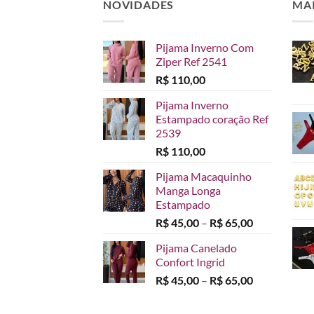
NOVIDADES
MA
Pijama Inverno Com
Ziper Ref 2541
R$
110,00
Pijama Inverno
Estampado coração Ref
2539
R$
110,00
Pijama Macaquinho
Manga Longa
Estampado
Faixa
R$
45,00
–
R$
65,00
de
Pijama Canelado
preço:
Confort Ingrid
R$ 45,00
Faixa
R$
45,00
–
R$
65,00
através
de
R$ 65,00
preço: