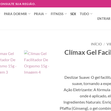
 CONSULTE SUA REGIÃO.
PARA DORMIR
PRAIA
FITNESS
SEX
TUDO
ENTRAR 
INÍCIO
/
VI
Clímax Gel Fac
Adicionar
à lista de
desejos
Deslizar Suave: O gel facil
suave, tornando a expe
Ação Eletrizante: A fórmula
onde é aplicado, e
Ingredientes Naturais: Enri
Pfaffia (Ginseng), o gel combi