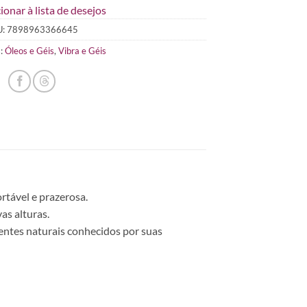
ionar à lista de desejos
U:
7898963366645
s:
Óleos e Géis
,
Vibra e Géis
rtável e prazerosa.
as alturas.
ientes naturais conhecidos por suas