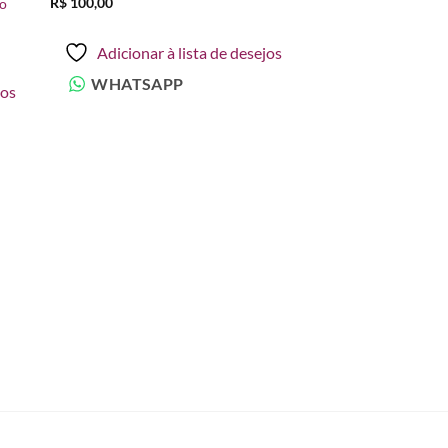
R$
100,00
ão
os
desejos
Adicionar à lista de desejos
WHATSAPP
jos