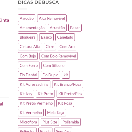
DICAS DE BUSCA
Algodão
Alça Removível
Cinta
Amamentação
Arrastão
Bazar
Blogueira
Básico
Canelado
Cintura Alta
Cirre
Com Aro
Com Bojo
Com Bojo Removível
Com Forro
Com Silicone
Fio Dental
Fio Duplo
kit
Kit Apressadinha
Kit Branco/Rosa
Kit Izzy
Kit Preto
Kit Preto/Pink
al
Kit Preto/Vermelho
Kit Rosa
Kit Vermelho
Meia Taça
Microfibra
Plus Size
Poliamida
Poliéster
Renda
Sem Aro