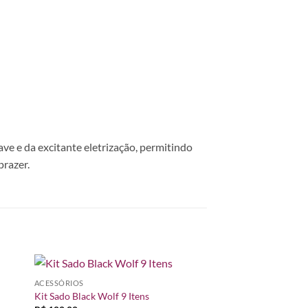
ve e da excitante eletrização, permitindo
prazer.
ACESSÓRIOS
nar
Adicionar
Kit Sado Black Wolf 9 Itens
 de
à lista de