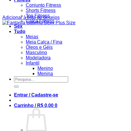
Conjunto Fitness
Shorts Fitness
Top Fitness
Adicionar à lista de desejos
Calça Fitness
Sex
Tudo
Meias
Meia Calça / Fina
Óleos e Géis
Masculino
Modeladora
Infantil
Menino
Menina
Pesquisar
por:
Entrar / Cadastre-se
Carrinho /
R$
0,00
0