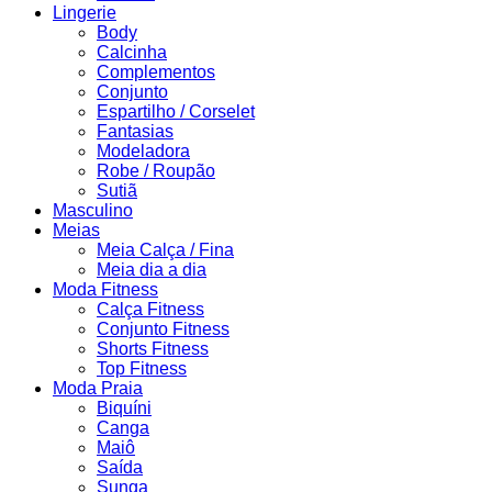
Lingerie
Body
Calcinha
Complementos
Conjunto
Espartilho / Corselet
Fantasias
Modeladora
Robe / Roupão
Sutiã
Masculino
Meias
Meia Calça / Fina
Meia dia a dia
Moda Fitness
Calça Fitness
Conjunto Fitness
Shorts Fitness
Top Fitness
Moda Praia
Biquíni
Canga
Maiô
Saída
Sunga