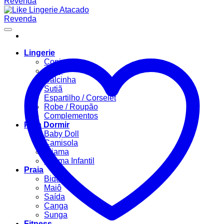
Lingerie
Conjuntos
Body
Calcinha
Sutiã
Espartilho / Corselet
Robe / Roupão
Complementos
Para Dormir
Baby Doll
Camisola
Pijama
Pijama Infantil
Praia
Biquíni
Maiô
Saída
Canga
Sunga
Fitness