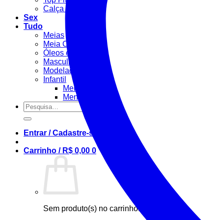
Calça Fitness
Sex
Tudo
Meias
Meia Calça / Fina
Óleos e Géis
Masculino
Modeladora
Infantil
Menino
Menina
Pesquisar
por:
Entrar / Cadastre-se
Carrinho /
R$
0,00
0
Sem produto(s) no carrinho.