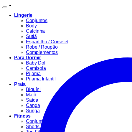
Lingerie
Conjuntos
Body
Calcinha
Sutiã
Espartilho / Corselet
Robe / Roupão
Complementos
Para Dormir
Baby Doll
Camisola
Pijama
Pijama Infantil
Praia
Biquíni
Maiô
Saída
Canga
Sunga
Fitness
Conjunto Fitness
Shorts Fitness
Top Fitness