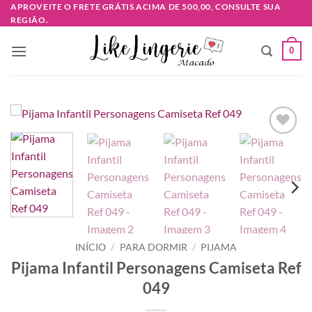
Skip
APROVEITE O FRETE GRÁTIS ACIMA DE 500,00, CONSULTE SUA
REGIÃO.
to
content
0
Adicionar
à lista de
desejos
INÍCIO
/
PARA DORMIR
/
PIJAMA
Pijama Infantil Personagens Camiseta Ref
049