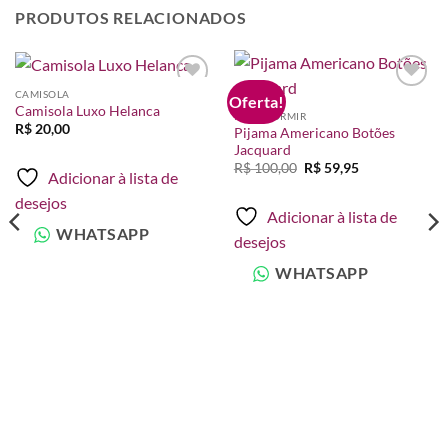
PRODUTOS RELACIONADOS
CAMISOLA
Oferta!
Adicionar
Adicionar
Camisola Luxo Helanca
à lista de
à lista de
PARA DORMIR
desejos
desejos
R$
20,00
Pijama Americano Botões
Jacquard
O
O
R$
100,00
R$
59,95
Adicionar à lista de
preço
preço
original
atual
desejos
era:
é:
Adicionar à lista de
R$ 100,00.
R$ 59,95.
WHATSAPP
desejos
WHATSAPP