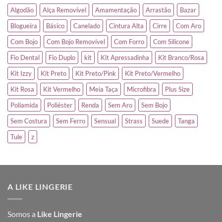
Algodão
Alça Removível
Amamentação
Arrastão
Bazar
Blogueira
Básico
Canelado
Cintura Alta
Cirre
Com Aro
Com Bojo
Com Bojo Removível
Com Forro
Com Silicone
Fio Dental
Fio Duplo
kit
Kit Apressadinha
Kit Branco/Rosa
Kit Izzy
Kit Preto
Kit Preto/Pink
Kit Preto/Vermelho
Kit Rosa
Kit Vermelho
Meia Taça
Microfibra
Plus Size
Poliamida
Poliéster
Renda
Sem Aro
Sem Bojo
Sem Costura
Sem Ferro
Sensual
Strass
Suede
Tanga
Tule
z
A LIKE LINGERIE
Somos a
Like Lingerie