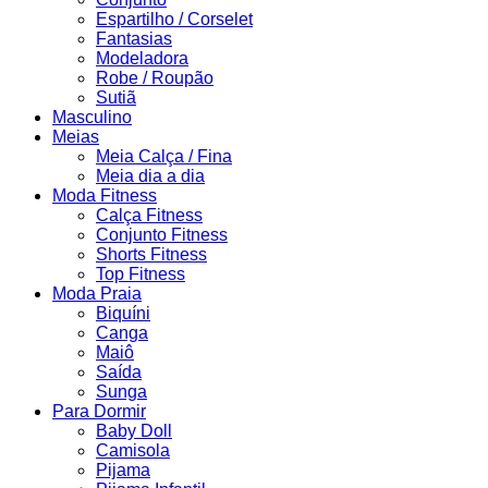
Espartilho / Corselet
Fantasias
Modeladora
Robe / Roupão
Sutiã
Masculino
Meias
Meia Calça / Fina
Meia dia a dia
Moda Fitness
Calça Fitness
Conjunto Fitness
Shorts Fitness
Top Fitness
Moda Praia
Biquíni
Canga
Maiô
Saída
Sunga
Para Dormir
Baby Doll
Camisola
Pijama