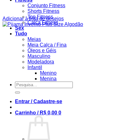
Conjunto Fitness
Shorts Fitness
Top Fitness
Adicionar à lista de desejos
Calça Fitness
Sex
Tudo
Meias
Meia Calça / Fina
Óleos e Géis
Masculino
Modeladora
Infantil
Menino
Menina
Pesquisar
por:
Entrar / Cadastre-se
Carrinho /
R$
0,00
0