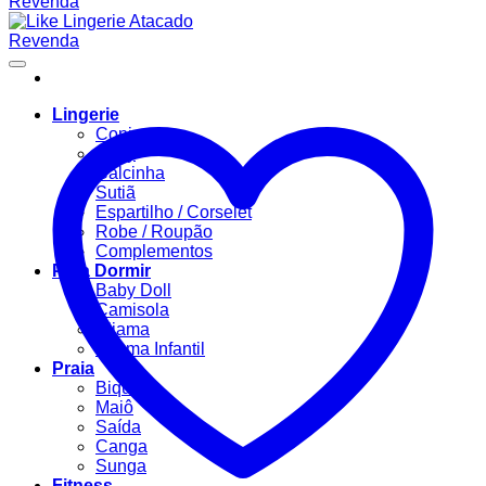
Lingerie
Conjuntos
Body
Calcinha
Sutiã
Espartilho / Corselet
Robe / Roupão
Complementos
Para Dormir
Baby Doll
Camisola
Pijama
Pijama Infantil
Praia
Biquíni
Maiô
Saída
Canga
Sunga
Fitness