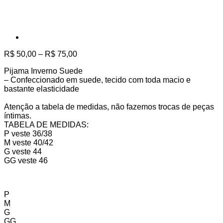
Faixa
R$
50,00
–
R$
75,00
de
Pijama Inverno Suede
preço:
– Confeccionado em suede, tecido com toda macio e
R$ 50,00
bastante elasticidade
através
R$ 75,00
Atenção a tabela de medidas, não fazemos trocas de peças
íntimas.
TABELA DE MEDIDAS:
P veste 36/38
M veste 40/42
G veste 44
GG veste 46
P
M
G
GG