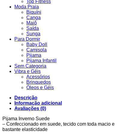
Top Fitness
Moda Praia
Biquíni
Canga
Maiô
Saída
Sunga
Para Dormir
Baby Doll
Camisola
Pijama
Pijama Infantil
Sem Categoria
Vibra e Géis
Acessórios
Brinquedos
Óleos e Géis
Descrição
Informação adicional
Avaliações (0)
Pijama Inverno Suede
– Confeccionado em suede, tecido com toda macio e
bastante elasticidade