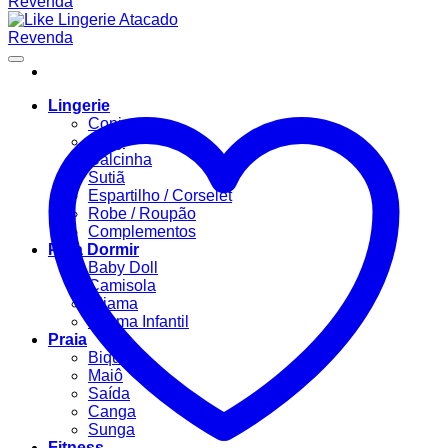
Lingerie
Conjuntos
Body
Calcinha
Sutiã
Espartilho / Corselet
Robe / Roupão
Complementos
Para Dormir
Baby Doll
Camisola
Pijama
Pijama Infantil
Praia
Biquíni
Maiô
Saída
Canga
Sunga
Fitness