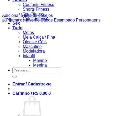
Conjunto Fitness
Shorts Fitness
Top Fitness
Adicionar à lista de desejos
Calça Fitness
Sex
Tudo
Meias
Meia Calça / Fina
Óleos e Géis
Masculino
Modeladora
Infantil
Menino
Menina
Pesquisar
por:
Entrar / Cadastre-se
Carrinho /
R$
0,00
0