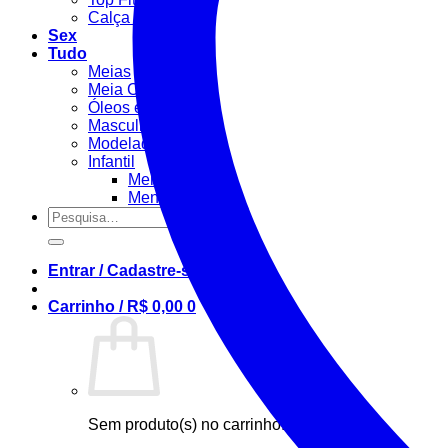
Calça Fitness
Sex
Tudo
Meias
Meia Calça / Fina
Óleos e Géis
Masculino
Modeladora
Infantil
Menino
Menina
Pesquisar
por:
Entrar / Cadastre-se
Carrinho /
R$
0,00
0
Sem produto(s) no carrinho.