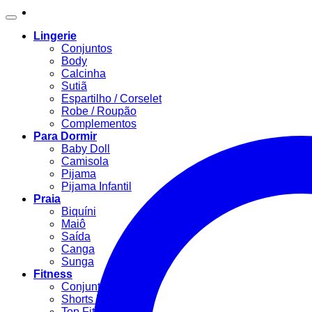
Lingerie
Conjuntos
Body
Calcinha
Sutiã
Espartilho / Corselet
Robe / Roupão
Complementos
Para Dormir
Baby Doll
Camisola
Pijama
Pijama Infantil
Praia
Biquíni
Maiô
Saída
Canga
Sunga
Fitness
Conjunto Fitness
Shorts Fitness
Top Fitness