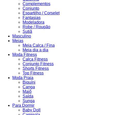
Complementos
Conjunto
Espartilho / Corselet
Fantasias
Modeladora
Robe / Roupão
Sutiã
Masculino
Meias
Meia Calça / Fina
Meia dia a dia
Moda Fitness
Calça Fitness
Conjunto Fitness
Shorts Fitness
Top Fitness
Moda Praia
Biquíni
Canga
Maiô
Saída
Sunga
Para Dormir
Baby Doll
Camisola