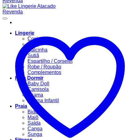
Lingerie
Conjuntos
Body
Calcinha
Sutiã
Espartilho / Corselet
Robe / Roupão
Complementos
Para Dormir
Baby Doll
Camisola
Pijama
Pijama Infantil
Praia
Biquíni
Maiô
Saída
Canga
Sunga
Fitness