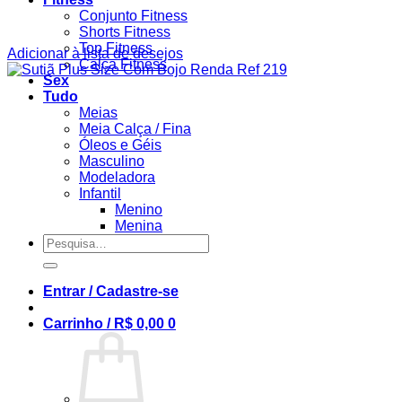
Conjunto Fitness
Shorts Fitness
Top Fitness
Adicionar à lista de desejos
Calça Fitness
Sex
Tudo
Meias
Meia Calça / Fina
Óleos e Géis
Masculino
Modeladora
Infantil
Menino
Menina
Pesquisar
por:
Entrar / Cadastre-se
Carrinho /
R$
0,00
0