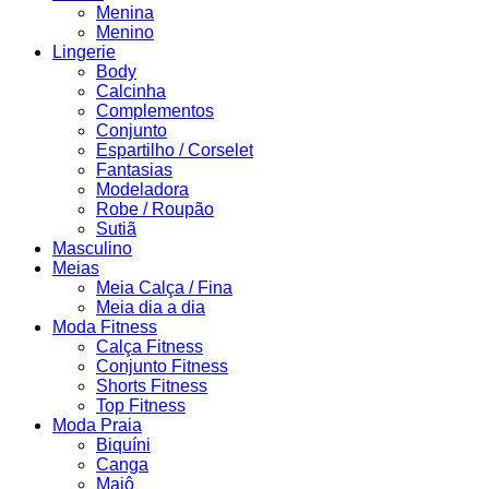
Menina
Menino
Lingerie
Body
Calcinha
Complementos
Conjunto
Espartilho / Corselet
Fantasias
Modeladora
Robe / Roupão
Sutiã
Masculino
Meias
Meia Calça / Fina
Meia dia a dia
Moda Fitness
Calça Fitness
Conjunto Fitness
Shorts Fitness
Top Fitness
Moda Praia
Biquíni
Canga
Maiô