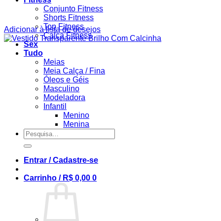
Conjunto Fitness
Shorts Fitness
Top Fitness
Adicionar à lista de desejos
Calça Fitness
Sex
Tudo
Meias
Meia Calça / Fina
Óleos e Géis
Masculino
Modeladora
Infantil
Menino
Menina
Pesquisar
por:
Entrar / Cadastre-se
Carrinho /
R$
0,00
0