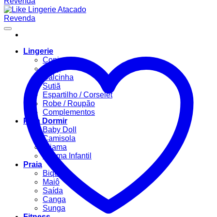
Lingerie
Conjuntos
Body
Calcinha
Sutiã
Espartilho / Corselet
Robe / Roupão
Complementos
Para Dormir
Baby Doll
Camisola
Pijama
Pijama Infantil
Praia
Biquíni
Maiô
Saída
Canga
Sunga
Fitness