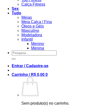
Calça Fitness
Sex
Tudo
Meias
Meia Calça / Fina
Óleos e Géis
Masculino
Modeladora
Infantil
Menino
Menina
Pesquisar
por:
Entrar / Cadastre-se
Carrinho /
R$
0,00
0
Sem produto(s) no carrinho.