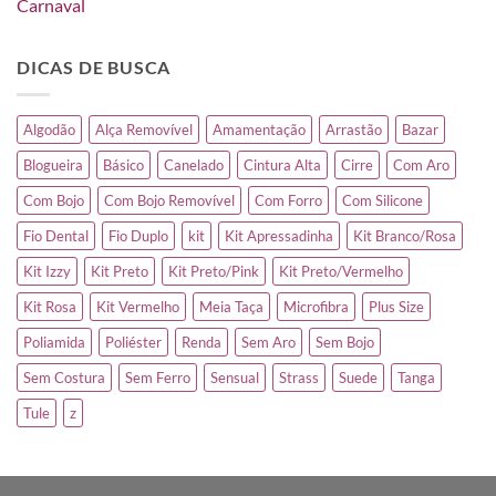
DICAS DE BUSCA
Algodão
Alça Removível
Amamentação
Arrastão
Bazar
Blogueira
Básico
Canelado
Cintura Alta
Cirre
Com Aro
Com Bojo
Com Bojo Removível
Com Forro
Com Silicone
Fio Dental
Fio Duplo
kit
Kit Apressadinha
Kit Branco/Rosa
Kit Izzy
Kit Preto
Kit Preto/Pink
Kit Preto/Vermelho
Kit Rosa
Kit Vermelho
Meia Taça
Microfibra
Plus Size
Poliamida
Poliéster
Renda
Sem Aro
Sem Bojo
Sem Costura
Sem Ferro
Sensual
Strass
Suede
Tanga
Tule
z