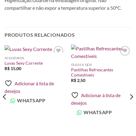
Higienização:Guarde na embalagem original. Não
compartilhar e não expor a temperatura superior a 50°C.
PRODUTOS RELACIONADOS
ACESSÓRIOS
Adicionar
Adicionar
Luvas Sexy Corrente
à lista de
à lista de
ÓLEOS E GÉIS
desejos
desejos
R$
15,00
Pastilhas Refrescantes
Comestíveis
R$
2,50
Adicionar à lista de
desejos
Adicionar à lista de
WHATSAPP
desejos
WHATSAPP