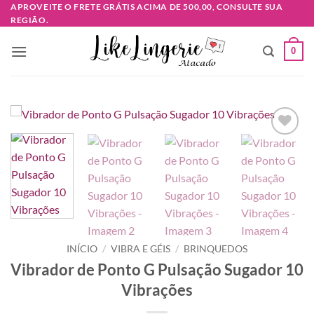
Skip
APROVEITE O FRETE GRÁTIS ACIMA DE 500,00, CONSULTE SUA
REGIÃO.
to
content
0
Adicionar
à lista de
desejos
INÍCIO
/
VIBRA E GÉIS
/
BRINQUEDOS
Vibrador de Ponto G Pulsação Sugador 10
Vibrações