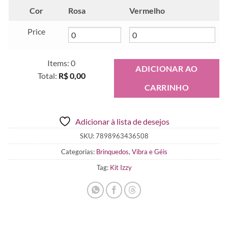
Cor
Rosa
Vermelho
Price
Items
:
0
ADICIONAR AO
Total
:
R$ 0,00
CARRINHO
0
Items.
Your
Adicionar à lista de desejos
total
is
SKU:
7898963436508
R$ 0,00
Categorias:
Brinquedos
,
Vibra e Géis
Tag:
Kit Izzy