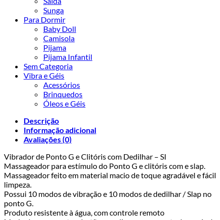
Saída
Sunga
Para Dormir
Baby Doll
Camisola
Pijama
Pijama Infantil
Sem Categoria
Vibra e Géis
Acessórios
Brinquedos
Óleos e Géis
Descrição
Informação adicional
Avaliações (0)
Vibrador de Ponto G e Clitóris com Dedilhar – SI
Massageador para estímulo do Ponto G e clitóris com e slap.
Massageador feito em material macio de toque agradável e fácil
limpeza.
Possui 10 modos de vibração e 10 modos de dedilhar / Slap no
ponto G.
Produto resistente à água, com controle remoto