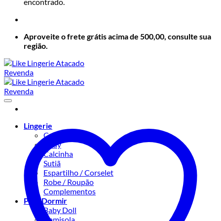
encontrado.
Aproveite o frete grátis acima de 500,00, consulte sua
região.
Lingerie
Conjuntos
Body
Calcinha
Sutiã
Espartilho / Corselet
Robe / Roupão
Complementos
Para Dormir
Baby Doll
Camisola