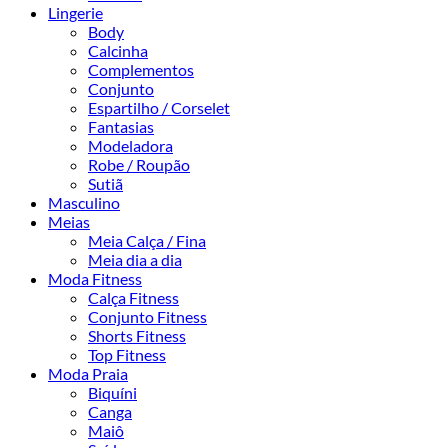
Lingerie
Body
Calcinha
Complementos
Conjunto
Espartilho / Corselet
Fantasias
Modeladora
Robe / Roupão
Sutiã
Masculino
Meias
Meia Calça / Fina
Meia dia a dia
Moda Fitness
Calça Fitness
Conjunto Fitness
Shorts Fitness
Top Fitness
Moda Praia
Biquíni
Canga
Maiô