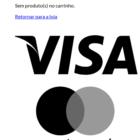
Sem produto(s) no carrinho.
Retornar para a loja
V
M