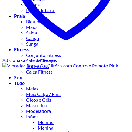
Pijama
Pijama Infantil
Praia
Biquíni
Maiô
Saída
Canga
Sunga
Fitness
Conjunto Fitness
Adicionar à lista de desejos
Shorts Fitness
Top Fitness
Calça Fitness
Sex
Tudo
Meias
Meia Calça / Fina
Óleos e Géis
Masculino
Modeladora
Infantil
Menino
Menina