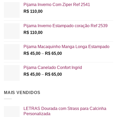
Pijama Inverno Com Ziper Ref 2541
R$
110,00
Pijama Inverno Estampado coração Ref 2539
R$
110,00
Pijama Macaquinho Manga Longa Estampado
Faixa
R$
45,00
–
R$
65,00
de
preço:
Pijama Canelado Confort Ingrid
R$ 45,00
Faixa
R$
45,00
–
R$
65,00
através
de
R$ 65,00
preço:
R$ 45,00
MAIS VENDIDOS
através
R$ 65,00
LETRAS Dourada com Strass para Calcinha
Personalizada