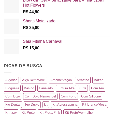
Blow Girl Gel Aromatizante para Virília 320Ml
Hot Flowers
R$
44,90
Shorts Metalizado
R$
25,00
Saia Fitinha Carnaval
R$
15,00
DICAS DE BUSCA
Algodão
Alça Removível
Amamentação
Arrastão
Bazar
Blogueira
Básico
Canelado
Cintura Alta
Cirre
Com Aro
Com Bojo
Com Bojo Removível
Com Forro
Com Silicone
Fio Dental
Fio Duplo
kit
Kit Apressadinha
Kit Branco/Rosa
Kit Izzy
Kit Preto
Kit Preto/Pink
Kit Preto/Vermelho