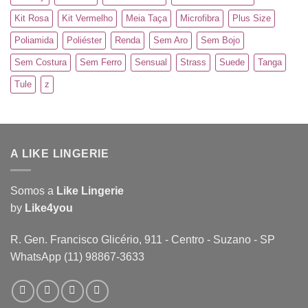
Kit Rosa
Kit Vermelho
Meia Taça
Microfibra
Plus Size
Poliamida
Poliéster
Renda
Sem Aro
Sem Bojo
Sem Costura
Sem Ferro
Sensual
Strass
Suede
Tanga
Tule
z
A LIKE LINGERIE
Somos a
Like Lingerie
by
Like4you
R. Gen. Francisco Glicério, 911 - Centro - Suzano - SP
WhatsApp (11) 98867-3633