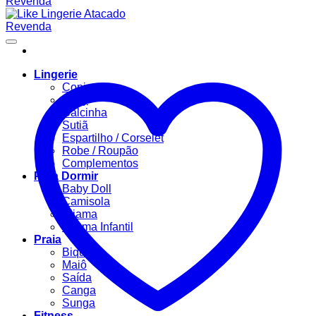
Lingerie
Conjuntos
Body
Calcinha
Sutiã
Espartilho / Corselet
Robe / Roupão
Complementos
Para Dormir
Baby Doll
Camisola
Pijama
Pijama Infantil
Praia
Biquíni
Maiô
Saída
Canga
Sunga
Fitness