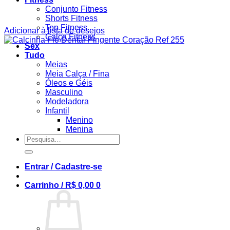
Conjunto Fitness
Shorts Fitness
Top Fitness
Adicionar à lista de desejos
Calça Fitness
Sex
Tudo
Meias
Meia Calça / Fina
Óleos e Géis
Masculino
Modeladora
Infantil
Menino
Menina
Pesquisar
por:
Entrar / Cadastre-se
Carrinho /
R$
0,00
0