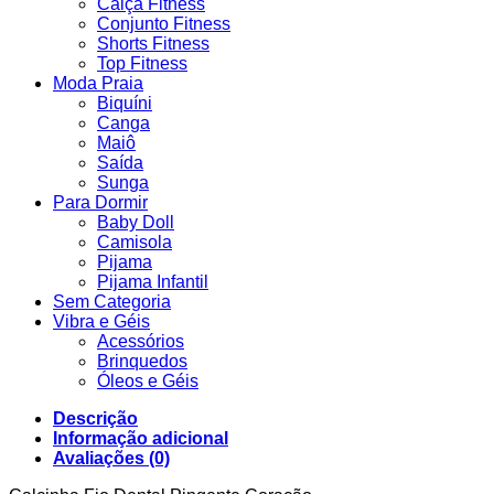
Calça Fitness
Conjunto Fitness
Shorts Fitness
Top Fitness
Moda Praia
Biquíni
Canga
Maiô
Saída
Sunga
Para Dormir
Baby Doll
Camisola
Pijama
Pijama Infantil
Sem Categoria
Vibra e Géis
Acessórios
Brinquedos
Óleos e Géis
Descrição
Informação adicional
Avaliações (0)