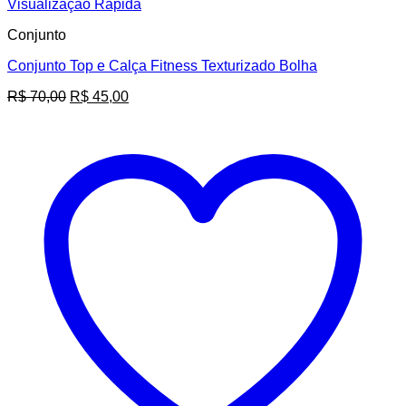
Visualização Rápida
Conjunto
Conjunto Top e Calça Fitness Texturizado Bolha
O
O
R$
70,00
R$
45,00
preço
preço
original
atual
era:
é:
R$ 70,00.
R$ 45,00.