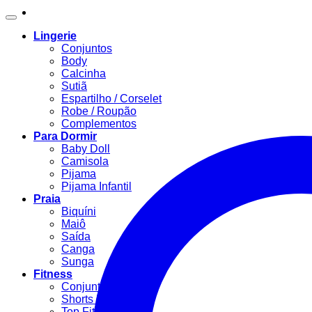
Lingerie
Conjuntos
Body
Calcinha
Sutiã
Espartilho / Corselet
Robe / Roupão
Complementos
Para Dormir
Baby Doll
Camisola
Pijama
Pijama Infantil
Praia
Biquíni
Maiô
Saída
Canga
Sunga
Fitness
Conjunto Fitness
Shorts Fitness
Top Fitness