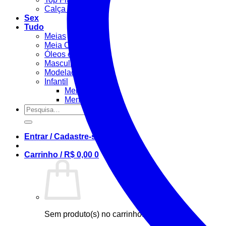
Calça Fitness
Sex
Tudo
Meias
Meia Calça / Fina
Óleos e Géis
Masculino
Modeladora
Infantil
Menino
Menina
Pesquisar
por:
Entrar / Cadastre-se
Carrinho /
R$
0,00
0
Sem produto(s) no carrinho.