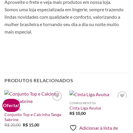
Aproveite o frete e veja mais produtos em nossa loja.
Somos uma loja especializada em lingerie, sempre trazendo
lindas novidades com qualidade e conforto, valorizando a
mulher brasileira e tornando seu dia a dia ou noite muito
mais especial.
PRODUTOS RELACIONADOS
COMPLEMENTOS
Oferta!
Adicionar
Adicionar
Cinta Liga Avulsa
à lista de
à lista de
CALCINHA
desejos
desejos
R$
10,00
Conjunto Top e Calcinha Tanga
Sabrine
O
O
R$
20,00
R$
15,00
Adicionar à lista de
preço
preço
original
atual