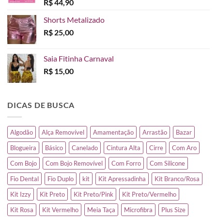
R$
44,90
Shorts Metalizado
R$
25,00
Saia Fitinha Carnaval
R$
15,00
DICAS DE BUSCA
Algodão
Alça Removível
Amamentação
Arrastão
Bazar
Blogueira
Básico
Canelado
Cintura Alta
Cirre
Com Aro
Com Bojo
Com Bojo Removível
Com Forro
Com Silicone
Fio Dental
Fio Duplo
kit
Kit Apressadinha
Kit Branco/Rosa
Kit Izzy
Kit Preto
Kit Preto/Pink
Kit Preto/Vermelho
Kit Rosa
Kit Vermelho
Meia Taça
Microfibra
Plus Size