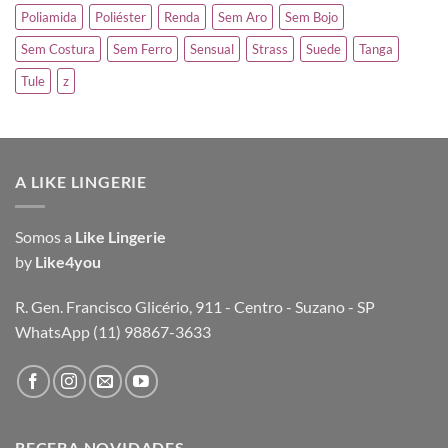
Poliamida
Poliéster
Renda
Sem Aro
Sem Bojo
Sem Costura
Sem Ferro
Sensual
Strass
Suede
Tanga
Tule
z
A LIKE LINGERIE
Somos a
Like Lingerie
by
Like4you
R. Gen. Francisco Glicério, 911 - Centro - Suzano - SP
WhatsApp (11) 98867-3633
RECEBA NOVIDADES