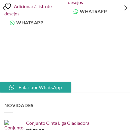
desejos
era:
é:
Adicionar à lista de
R$ 20,00.
R$ 15,00.
WHATSAPP
desejos
WHATSAPP
Falar por WhatsApp
NOVIDADES
Conjunto Cinta Liga Gladiadora