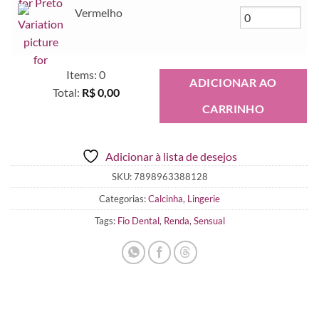
Vermelho
Items
:
0
ADICIONAR AO
Total
:
R$ 0,00
CARRINHO
0
Items.
Your
Adicionar à lista de desejos
total
is
SKU:
7898963388128
R$ 0,00
Categorias:
Calcinha
,
Lingerie
Tags:
Fio Dental
,
Renda
,
Sensual