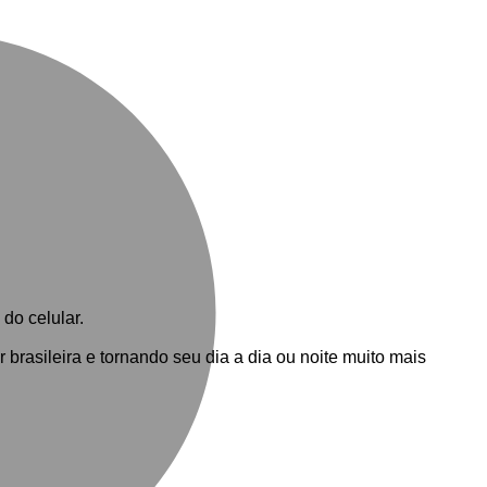
M
do celular.
brasileira e tornando seu dia a dia ou noite muito mais