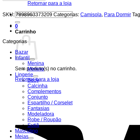
Retornar para a loja
Pesquisar
SKU:
7898963373209
Categorias:
Camisola
,
Para Dormir
Ta
por:
0
Carrinho
Categorias
Bazar
Infantil
Menina
Sem produto(s) no carrinho.
Menino
Lingerie
Retornar para a loja
Body
Calcinha
Complementos
Conjunto
Espartilho / Corselet
Fantasias
Modeladora
Robe / Roupão
Sutiã
Masculino
Meias