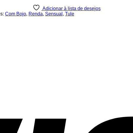
Adicionar à lista de desejos
gs:
Com Bojo
,
Renda
,
Sensual
,
Tule