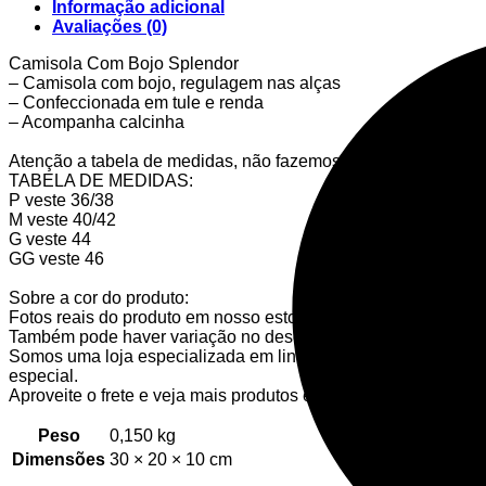
Informação adicional
Avaliações (0)
Camisola Com Bojo Splendor
– Camisola com bojo, regulagem nas alças
– Confeccionada em tule e renda
– Acompanha calcinha
Atenção a tabela de medidas, não fazemos trocas de peças ín
TABELA DE MEDIDAS:
P veste 36/38
M veste 40/42
G veste 44
GG veste 46
Sobre a cor do produto:
Fotos reais do produto em nosso estoque. Pode haver variação n
Também pode haver variação no desenho da renda.
Somos uma loja especializada em lingerie, sempre trazendo li
especial.
Aproveite o frete e veja mais produtos em nossa loja.
Peso
0,150 kg
Dimensões
30 × 20 × 10 cm