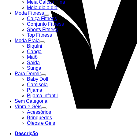
Meia Calça / Fina
Meia dia a dia
Moda Fitness
Calça Fitness
Conjunto Fitness
Shorts Fitness
Top Fitness
Moda Praia
Biquíni
Canga
Maiô
Saída
Sunga
Para Dormir
Baby Doll
Camisola
Pijama
Pijama Infantil
Sem Categoria
Vibra e Géis
Acessórios
Brinquedos
Óleos e Géis
Descrição