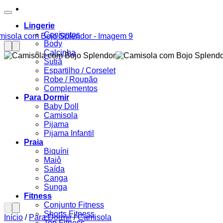
Lingerie
Conjuntos
Body
Calcinha
Sutiã
Espartilho / Corselet
Robe / Roupão
Complementos
Para Dormir
Baby Doll
Camisola
Pijama
Pijama Infantil
Praia
Biquíni
Maiô
Saída
Canga
Sunga
Fitness
Conjunto Fitness
Shorts Fitness
Início
/
Para Dormir
/
Camisola
Top Fitness