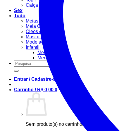
Calça Fitness
Sex
Tudo
Meias
Meia Calça / Fina
Óleos e Géis
Masculino
Modeladora
Infantil
Menino
Menina
Pesquisar
por:
Entrar / Cadastre-se
Carrinho /
R$
0,00
0
Sem produto(s) no carrinho.