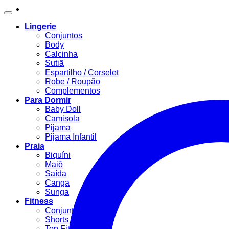
Lingerie
Conjuntos
Body
Calcinha
Sutiã
Espartilho / Corselet
Robe / Roupão
Complementos
Para Dormir
Baby Doll
Camisola
Pijama
Pijama Infantil
Praia
Biquíni
Maiô
Saída
Canga
Sunga
Fitness
Conjunto Fitness
Shorts Fitness
Top Fitness