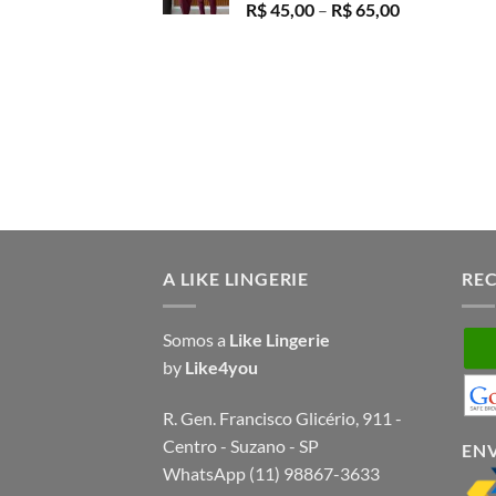
Faixa
R$
45,00
–
R$
65,00
através
de
R$ 65,00
preço:
R$ 45,00
através
R$ 65,00
A LIKE LINGERIE
RE
Somos a
Like Lingerie
by
Like4you
R. Gen. Francisco Glicério, 911 -
Centro - Suzano - SP
EN
WhatsApp (11) 98867-3633