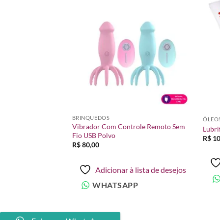
Adicionar
Adicionar
à lista de
à lista de
desejos
desejos
BRINQUEDOS
ÓLEOS
Vibrador Com Controle Remoto Sem
ie
Lubri
Fio USB Polvo
R$
10
R$
80,00
à lista de desejos
Adicionar à lista de desejos
PP
WHATSAPP