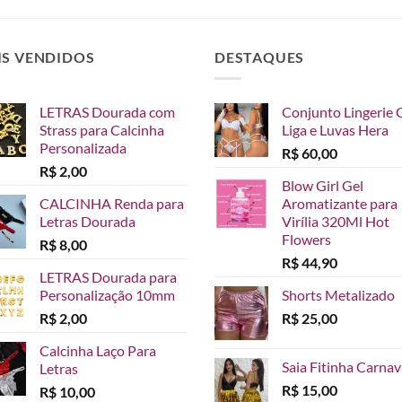
IS VENDIDOS
DESTAQUES
LETRAS Dourada com
Conjunto Lingerie 
Strass para Calcinha
Liga e Luvas Hera
Personalizada
R$
60,00
R$
2,00
Blow Girl Gel
CALCINHA Renda para
Aromatizante para
Letras Dourada
Virília 320Ml Hot
Flowers
R$
8,00
R$
44,90
LETRAS Dourada para
Personalização 10mm
Shorts Metalizado
R$
2,00
R$
25,00
Calcinha Laço Para
Saia Fitinha Carnav
Letras
R$
15,00
R$
10,00