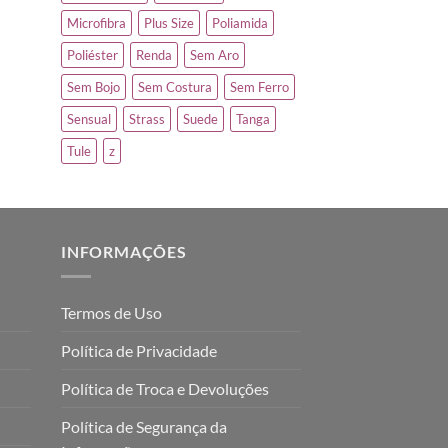
Microfibra
Plus Size
Poliamida
Poliéster
Renda
Sem Aro
Sem Bojo
Sem Costura
Sem Ferro
Sensual
Strass
Suede
Tanga
Tule
z
INFORMAÇÕES
Termos de Uso
Política de Privacidade
Política de Troca e Devoluções
Política de Segurança da