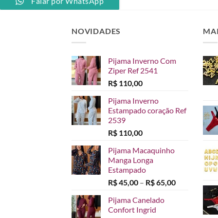
Falar por WhatsApp
NOVIDADES
MA
Pijama Inverno Com
Ziper Ref 2541
R$
110,00
Pijama Inverno
Estampado coração Ref
2539
R$
110,00
Pijama Macaquinho
Manga Longa
Estampado
Faixa
R$
45,00
–
R$
65,00
de
Pijama Canelado
preço:
Confort Ingrid
R$ 45,00