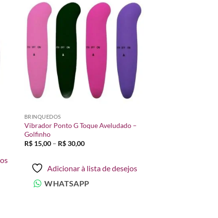
nar
Adicionar
 de
à lista de
os
desejos
BRINQUEDOS
Vibrador Ponto G Toque Aveludado –
Golfinho
Faixa
R$
15,00
–
R$
30,00
de
preço:
jos
R$ 15,00
Adicionar à lista de desejos
através
R$ 30,00
WHATSAPP