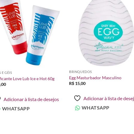
Adicionar
Adicio
à lista de
à lista
desejos
desej
BRINQUEDOS
 E GÉIS
Egg Masturbador Masculino
ficante Love Lub Ice e Hot 60g
R$
15,00
,00
Adicionar à lista de dese
Adicionar à lista de desejos
WHATSAPP
WHATSAPP