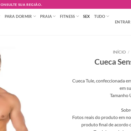
 CONSULTE SUA REGIÃO.
PARA DORMIR
PRAIA
FITNESS
SEX
TUDO
ENTRAR 
INÍCIO
/
Cueca Sen
Adicionar
à lista de
desejos
Cueca Tule, confeccionada em
em su
Tamanho Ún
Sobr
Fotos reais do produto em no
produto final de acordo c