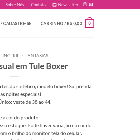
Sobre Nós
Contato
Newsletter
0
/ CADASTRE-SE
CARRINHO /
R$
0,00
LINGERIE
/
FANTASIAS
sual em Tule Boxer
 tecido sintético, modelo boxer! Surprenda
as noites especiais!
ico: veste de 38 ao 44.
e a cor do produto:
sso estoque. Pode haver variação na cor do
om o brilho do monitor, tela do celular.