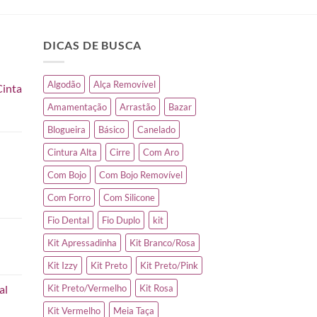
DICAS DE BUSCA
Algodão
Alça Removível
Cinta
Amamentação
Arrastão
Bazar
Blogueira
Básico
Canelado
Cintura Alta
Cirre
Com Aro
Com Bojo
Com Bojo Removível
Com Forro
Com Silicone
Fio Dental
Fio Duplo
kit
Kit Apressadinha
Kit Branco/Rosa
Kit Izzy
Kit Preto
Kit Preto/Pink
al
Kit Preto/Vermelho
Kit Rosa
Kit Vermelho
Meia Taça