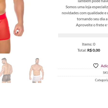
Também pode haver
Somos uma loja especializ
novidades com qualidade e c
tornando seu dia a 
Aproveite o frete e
Items
:
0
Total
:
R$ 0,00
0
Items.
Adic
Your
total
SK
is
Categori
R$ 0,00