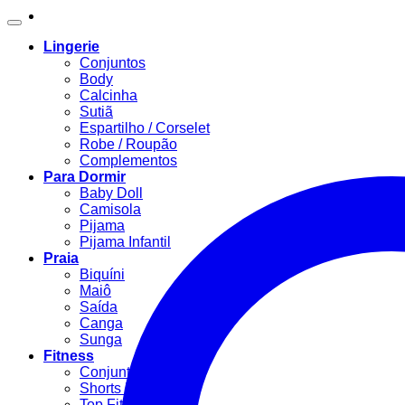
Lingerie
Conjuntos
Body
Calcinha
Sutiã
Espartilho / Corselet
Robe / Roupão
Complementos
Para Dormir
Baby Doll
Camisola
Pijama
Pijama Infantil
Praia
Biquíni
Maiô
Saída
Canga
Sunga
Fitness
Conjunto Fitness
Shorts Fitness
Top Fitness