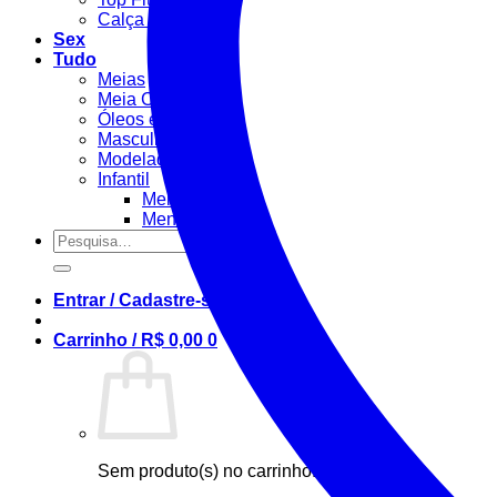
Calça Fitness
Sex
Tudo
Meias
Meia Calça / Fina
Óleos e Géis
Masculino
Modeladora
Infantil
Menino
Menina
Pesquisar
por:
Entrar / Cadastre-se
Carrinho /
R$
0,00
0
Sem produto(s) no carrinho.