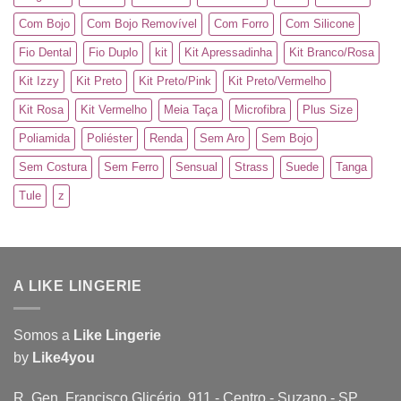
Com Bojo
Com Bojo Removível
Com Forro
Com Silicone
Fio Dental
Fio Duplo
kit
Kit Apressadinha
Kit Branco/Rosa
Kit Izzy
Kit Preto
Kit Preto/Pink
Kit Preto/Vermelho
Kit Rosa
Kit Vermelho
Meia Taça
Microfibra
Plus Size
Poliamida
Poliéster
Renda
Sem Aro
Sem Bojo
Sem Costura
Sem Ferro
Sensual
Strass
Suede
Tanga
Tule
z
A LIKE LINGERIE
Somos a
Like Lingerie
by
Like4you
R. Gen. Francisco Glicério, 911 - Centro - Suzano - SP