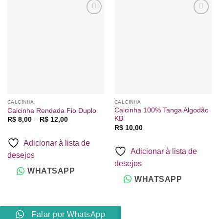
Adicionar
Adicionar
à lista de
à lista de
desejos
desejos
CALCINHA
CALCINHA
Calcinha 100% Tanga Algodão
Calcinha Rendada Fio Duplo
KB
Faixa
R$
8,00
–
R$
12,00
de
R$
10,00
preço:
R$ 8,00
Adicionar à lista de
através
Adicionar à lista de
R$ 12,00
desejos
desejos
WHATSAPP
WHATSAPP
Falar por WhatsApp