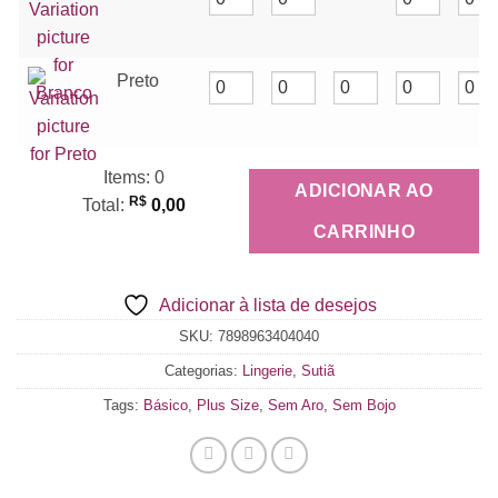
Preto
Items
:
0
ADICIONAR AO
R$
Total
:
0,00
0
CARRINHO
Items,
Total
Adicionar à lista de desejos
$0.00
SKU:
7898963404040
Categorias:
Lingerie
,
Sutiã
Tags:
Básico
,
Plus Size
,
Sem Aro
,
Sem Bojo