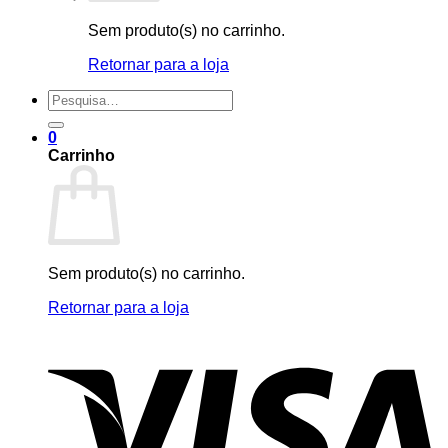
Sem produto(s) no carrinho.
Retornar para a loja
Pesquisar
por:
0
Carrinho
Sem produto(s) no carrinho.
Retornar para a loja
V