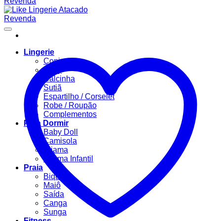
Lingerie
Conjuntos
Body
Calcinha
Sutiã
Espartilho / Corselet
Robe / Roupão
Complementos
Para Dormir
Baby Doll
Camisola
Pijama
Pijama Infantil
Praia
Biquíni
Maiô
Saída
Canga
Sunga
Fitness