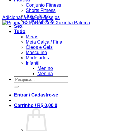
Conjunto Fitness
Shorts Fitness
Top Fitness
Adicionar à lista de desejos
Calça Fitness
Sex
Tudo
Meias
Meia Calça / Fina
Óleos e Géis
Masculino
Modeladora
Infantil
Menino
Menina
Pesquisar
por:
Entrar / Cadastre-se
Carrinho /
R$
0,00
0