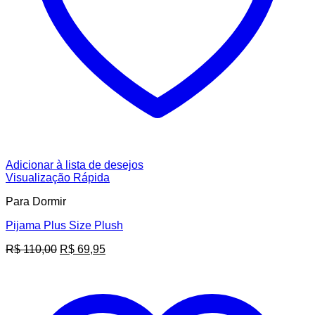
Adicionar à lista de desejos
Visualização Rápida
Para Dormir
Pijama Plus Size Plush
O
O
R$
110,00
R$
69,95
preço
preço
original
atual
era:
é:
R$ 110,00.
R$ 69,95.